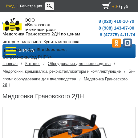
Вход
Регистрация
0 руб.
+0
ООО
8 (920) 410-10-79
«Воскозавод
8 (908) 143-07-00
пчелиный рай»
Медогонка Грановского 2ДН по ценам
8 (47375) 4-11-74
интернет магазина. Купить медогонка
грановского 2дн 🐝 в Воронеже,
МЕНЮ
Острогожске.
Код PHP
"/>
Главная
Каталог
Оборудование для пчеловодства
/
/
/
Медогонки, кремовалки, рекристаллизаторы и комплектующие
Би-
/
пром: оборудование для пчеловодства
Медогонка Грановского
/
2ДН
Медогонка Грановского 2ДН