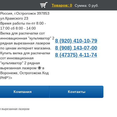
Товаров: 0
Сумма:
0 руб.
Россия, г.Острогожск 397853
ул.Крамского 23
Время работы пн-пт 8:00 -
17:00 сб 8:00 - 14:00
Вилка для распечатки сот
инновационная "культиватор" 2
8 (920) 410-10-79
рядная вырезанная лазером
8 (908) 143-07-00
по ценам интернет магазина.
Купить вилка для распечатки
8 (47375) 4-11-74
сот инновационная
"культиватор" 2 рядная
вырезанная лазером 🐝 в
Воронеже, Острогожске.
Код
PHP
"/>
Компания
Контакты
ая вырезанная лазером