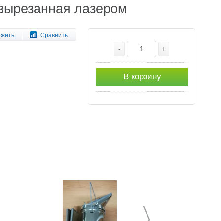
 вырезанная лазером
ожить
Сравнить
-
+
В корзину