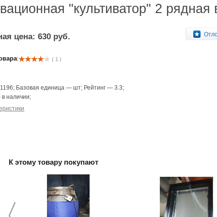
овационная "культиватор" 2 рядная
Отл
ая цена: 630 руб.
овара:
( 1 )
—
1196
;
Базовая единица
—
шт
;
Рейтинг
—
3.3
;
—
в наличии
;
еристики
К этому товару покупают