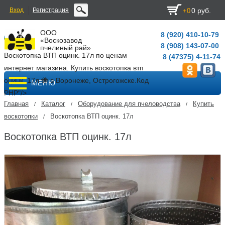
Вход
Регистрация
0 руб.
+0
ООО
8 (920) 410-10-79
«Воскозавод
8 (908) 143-07-00
пчелиный рай»
Воскотопка ВТП оцинк. 17л по ценам
8 (47375) 4-11-74
интернет магазина. Купить воскотопка втп
оцинк. 17л 🐝 в Воронеже, Острогожске.
Код
МЕНЮ
PHP
"/>
Главная
Каталог
Оборудование для пчеловодства
Купить
/
/
/
воскотопки
Воскотопка ВТП оцинк. 17л
/
Воскотопка ВТП оцинк. 17л