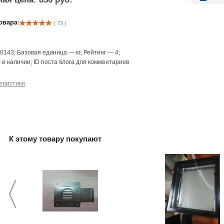
овара:
( 73 )
—
0143
;
Базовая единица
—
кг
;
Рейтинг
—
4
;
—
в наличии
;
ID поста блога для комментариев
еристики
К этому товару покупают