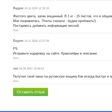
Вадим
24.11.2020 12:35:33
Желтого цвета, запах вощинный. В 1 кг - 15 листов, что в общем
Мне понравилась. Пчелы сказали - будем пробовать!)
Постараюсь добавить информацию весной.
Имя
Вадим
24.11.2020 12:37:34
PS:
Исправьте кодировку на сайте. Кракозябры в описании.
Имя
vav
06.08.2021 19:58:52
Получил свой заказ на рутовскую вощину.Как всегда,быстро и
Имя
Оставить отзыв