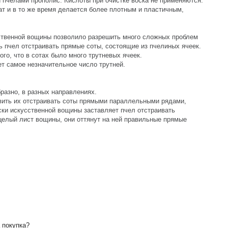
 пчелами прополис. Кислоты при очистке воска не применяются.
ат и в то же время делается более плотным и пластичным,
ственной вощины позволило разрешить много сложных проблем
 пчел отстраивать прямые соты, состоящие из пчелиных ячеек.
го, что в сотах было много трутневых ячеек.
т самое незначительное число трутней.
разно, в разных направлениях.
авить их отстраивать соты прямыми параллельными рядами,
ски искусственной вощины заставляет пчел отстраивать
целый лист вощины, они оттянут на ней правильные прямые
 покупка?