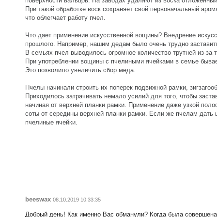
поверхности вальцов. На заводах удаляют из воска отложенный
При такой обработке воск сохраняет свой первоначальный аром
что облегчает работу пчел.
Что дает применение искусственной вощины? Внедрение искус
прошлого. Например, нашим дедам было очень трудно заставить
В семьях пчел выводилось огромное количество трутней из-за то
При употреблении вощины с пчелиными ячейками в семье бывае
Это позволило увеличить сбор меда.
Пчелы начинали строить их поперек подвижной рамки, зигзагооб
Приходилось затрачивать немало усилий для того, чтобы заст
начиная от верхней планки рамки. Применение даже узкой поло
соты от середины верхней планки рамки. Если же пчелам дать 
пчелиные ячейки.
beeswax
08.10.2019 10:33:35
Добрый день! Как именно Вас обманули? Когда была совершена