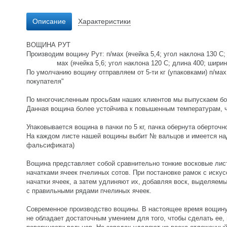
Описание
Характеристики
ВОЩИНА РУТ
Производим вощину Рут: п/мах (ячейка 5,4; угол наклона 130 С; 
мах (ячейка 5,6; угол наклона 120 С; длина 400; ширина 2
По умолчанию вощину отправляем от 5-ти кг (упаковками) п/мах
покупателя"
По многочисленным просьбам наших клиентов мы выпускаем боле
Данная вощина более устойчива к повышенным температурам, чт
Упаковывается вощина в пачки по 5 кг, пачка обернута оберточ
На каждом листе нашей вощины выбит № вальцов и имеется над
фальсификата)
Вощина представляет собой сравнительно тонкие восковые ли
начатками ячеек пчелиных сотов. При постановке рамок с иску
начатки ячеек, а затем удлиняют их, добавляя воск, выделяем
с правильными рядами пчелиных ячеек.
Современное производство вощины. В настоящее время вощину 
не обладает достаточным умением для того, чтобы сделать ее, 