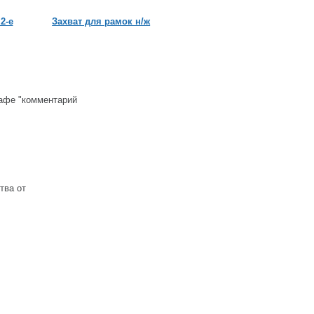
2-е
Захват для рамок н/ж
Дымарь пасечный м
рафе "комментарий
тва от