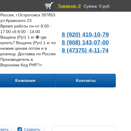
Товаров: 0
Сумма:
0 руб.
Россия, г.Острогожск 397853
ул.Крамского 23
Время работы пн-пт 8:00 -
17:00 сб 8:00 - 14:00
8 (920) 410-10-79
Вощина (Рут) 1 кг 🐝 где
8 (908) 143-07-00
купить? Вощина (Рут) 1 кг по
низким ценам оптом и в
8 (47375) 4-11-74
розницу. Доставка по России.
Производитель в
Воронеже.
Код PHP
"/>
Компания
Контакты
ожить
Сравнить