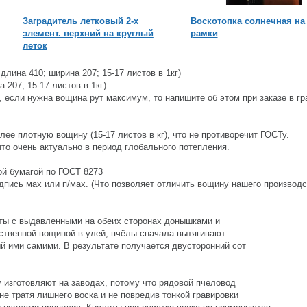
Заградитель летковый 2-х
Воскотопка солнечная на 
элемент. верхний на круглый
рамки
леток
длина 410; ширина 207; 15-17 листов в 1кг)
07; 15-17 листов в 1кг)
, если нужна вощина рут максимум, то напишите об этом при заказе в г
е плотную вощину (15-17 листов в кг), что не противоречит ГОСТу.
о очень актуально в период глобального потепления.
ной бумагой по ГОСТ 8273
пись мах или п/мах. (Что позволяет отличить вощину нашего производс
сты с выдавленными на обеих сторонах донышками и
сственной вощиной в улей, пчёлы сначала вытягивают
ый ими самими. В результате получается двусторонний сот
изготовляют на заводах, потому что рядовой пчеловод
не тратя лишнего воска и не повредив тонкой гравировки