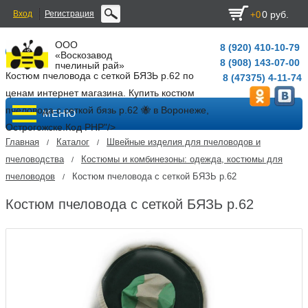
Вход
Регистрация
0 руб.
+0
ООО
8 (920) 410-10-79
«Воскозавод
8 (908) 143-07-00
пчелиный рай»
Костюм пчеловода с сеткой БЯЗЬ р.62 по
8 (47375) 4-11-74
ценам интернет магазина. Купить костюм
пчеловода с сеткой бязь р.62 🐝 в Воронеже,
МЕНЮ
Острогожске.
Код PHP
"/>
Главная
Каталог
Швейные изделия для пчеловодов и
/
/
пчеловодства
Костюмы и комбинезоны: одежда, костюмы для
/
пчеловодов
Костюм пчеловода с сеткой БЯЗЬ р.62
/
Костюм пчеловода с сеткой БЯЗЬ р.62