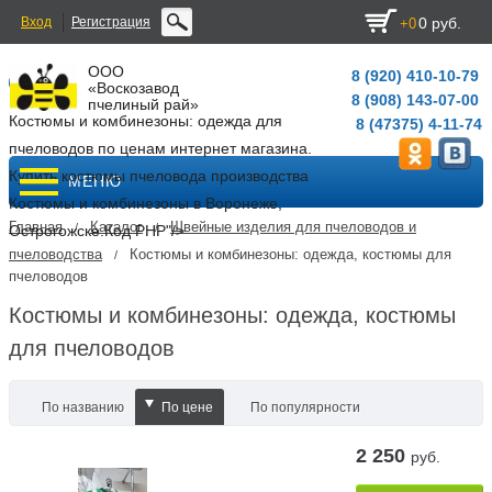
Вход
Регистрация
0 руб.
+0
ООО
8 (920) 410-10-79
«Воскозавод
8 (908) 143-07-00
пчелиный рай»
Костюмы и комбинезоны: одежда для
8 (47375) 4-11-74
пчеловодов по ценам интернет магазина.
Купить костюмы пчеловода производства
МЕНЮ
Костюмы и комбинезоны в Воронеже,
Главная
Каталог
Швейные изделия для пчеловодов и
/
/
Острогожске.
Код PHP
"/>
пчеловодства
Костюмы и комбинезоны: одежда, костюмы для
/
пчеловодов
Костюмы и комбинезоны: одежда, костюмы
для пчеловодов
По названию
По цене
По популярности
2 250
руб.