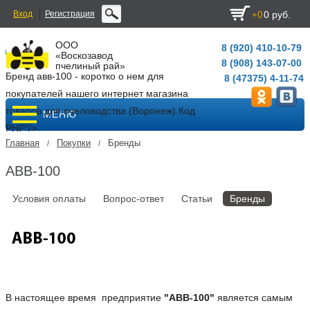
Вход
Регистрация
0 руб.
+0
ООО
8 (920) 410-10-79
«Воскозавод
8 (908) 143-07-00
пчелиный рай»
Бренд авв-100 - коротко о нем для
8 (47375) 4-11-74
покупателей нашего интернет магазина
товаров для пчеловодства (Воронеж).
Код
МЕНЮ
PHP
"/>
Главная
Покупки
Бренды
/
/
АВВ-100
Условия оплаты
Вопрос-ответ
Статьи
Бренды
В настоящее время предприятие
"АВВ-100"
является самым