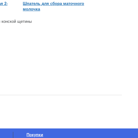
я 2-
Шпатель для сбора маточного
Каток наващивател
молочка
и конской щетины
Покупки