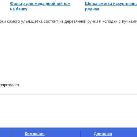
Фильтр для меда двойной н/ж
Щетка-сметка искуственна
на банку
рядная
рки самого улья.щетка состоит из деревянной ручки и колодки с пучкам
 повреждает.
Компания
Доставка