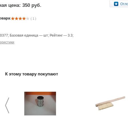
Отл
ая цена: 350 руб.
овара:
( 1 )
—
0377
;
Базовая единица
—
шт
;
Рейтинг
—
3.3
;
еристики
К этому товару покупают