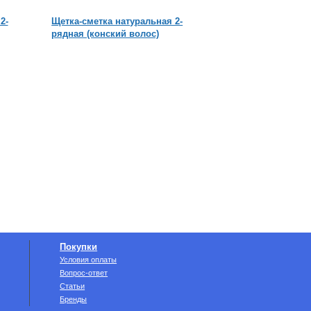
2-
Щетка-сметка натуральная 2-
Фильтр для меда д
рядная (конский волос)
d=200мм н/ж овал
Покупки
Условия оплаты
Вопрос-ответ
Статьи
Бренды