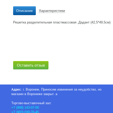
Описание
Характеристики
Решетка разделительная пластмассовая ,Дадант (42,5*49,5см)
Оставить отзыв
: г. Воронеж, Приносим извинения за неудобство, но
Адрес
магазин в Воронеже закрыт. а
Торгово-выставочный зал:
+7 (908) 143-07-00
+7 (903) 030-76-45