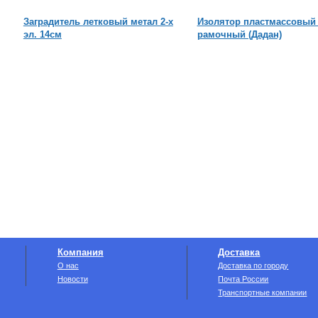
Заградитель летковый метал 2-х
Изолятор пластмассовый 
эл. 14см
рамочный (Дадан)
Компания
Доставка
О нас
Доставка по городу
Новости
Почта России
Транспортные компании