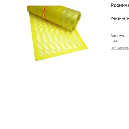
Розничн
Рейтинг т
Артикул
3.44
;
Все характ