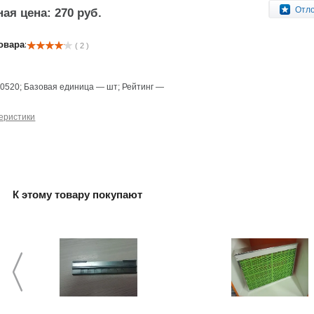
Отл
ая цена: 270 руб.
овара:
( 2 )
—
0520
;
Базовая единица
—
шт
;
Рейтинг
—
еристики
К этому товару покупают