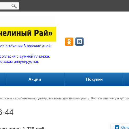
ляются в течении 3 рабочих дней:
согласия с суммой плат
ежа.
то заказ аннулируется.
Акции
Покупки
остюмы и комбинезоны: одежда, костюмы для пчеловодов
/
Костюм пчеловода детски
6-44
Отл
ая цена: 1 220 руб.