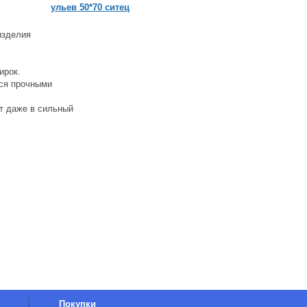
ульев 50*70 ситец
медогонку (с подш
изделия
ирок.
ся прочными
т даже в сильный
Покупки