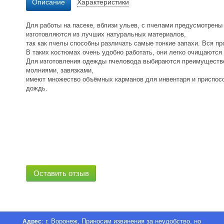
Описание
Характеристики
Для работы на пасеке, вблизи ульев, с пчелами предусмотрен
изготовляются из лучших натуральных материалов,
так как пчелы способны различать самые тонкие запахи. Вся п
В таких костюмах очень удобно работать, они легко очищаются
Для изготовления одежды пчеловода выбираются преимуществ
молниями, завязками,
имеют множество объёмных карманов для инвентаря и приспосо
дождь.
Оставить отзыв
: г. Воронеж, Приносим извинения за неудобство, но
Адрес