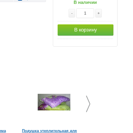
В наличии
-
+
В корзину
има
Подушка утеплительная для
Переходник на ред