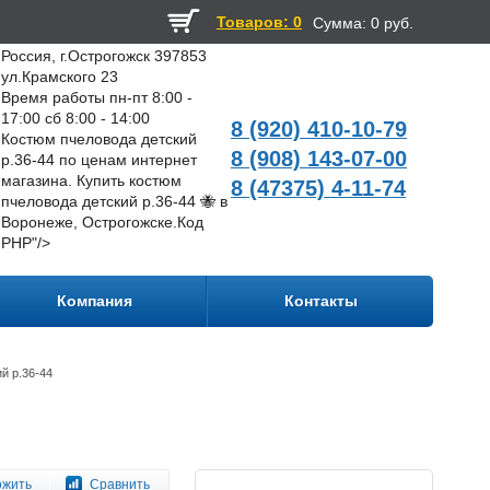
Товаров: 0
Сумма:
0 руб.
Россия, г.Острогожск 397853
ул.Крамского 23
Время работы пн-пт 8:00 -
17:00 сб 8:00 - 14:00
8 (920) 410-10-79
Костюм пчеловода детский
8 (908) 143-07-00
р.36-44 по ценам интернет
магазина. Купить костюм
8 (47375) 4-11-74
пчеловода детский р.36-44 🐝 в
Воронеже, Острогожске.
Код
PHP
"/>
Компания
Контакты
й р.36-44
ожить
Сравнить