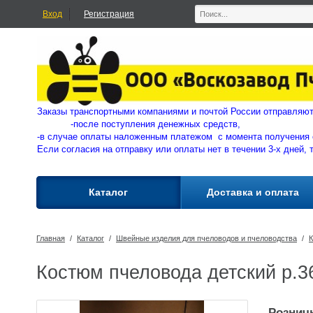
Вход
Регистрация
Заказы транспортными компаниями и почтой России отправ
-
после поступления денежных средств,
-в случае оплаты наложенным платежом с момента получения 
Если согласия на отправку или оплаты нет в течении 3-х дней, 
Каталог
Доставка и оплата
Главная
/
Каталог
/
Швейные изделия для пчеловодов и пчеловодства
/
К
Костюм пчеловода детский р.3
Розничн