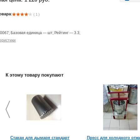
овара:
( 1 )
—
0067
;
Базовая единица
—
шт
;
Рейтинг
—
3.3
;
еристики
К этому товару покупают
Стакан для дымаря стандарт
Пресс для холодного отж