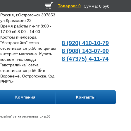
Товаров: 0
Сумма:
0 руб.
Россия, г.Острогожск 397853
ул.Крамского 23
Время работы пн-пт 8:00 -
17:00 сб 8:00 - 14:00
Костюм пчеловода
8 (920) 410-10-79
"Австралийка" сетка
отстегивается р.56 по ценам
8 (908) 143-07-00
интернет магазина. Купить
8 (47375) 4-11-74
костюм пчеловода
"австралийка" сетка
отстегивается р.56 🐝 в
Воронеже, Острогожске.
Код
PHP
"/>
Компания
Контакты
алийка" сетка отстегивается р.56