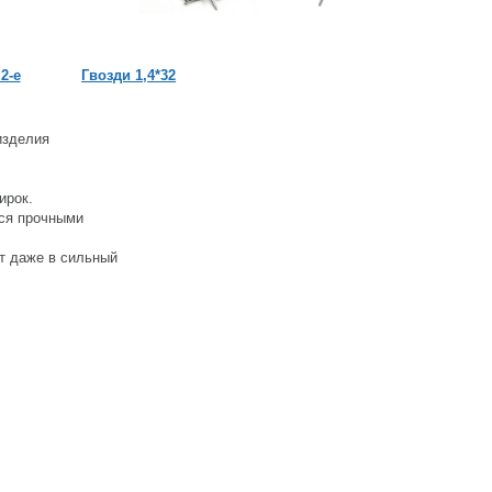
2-е
Гвозди 1,4*32
Вилка пчеловодная
пласт.ручкой
изделия
ирок.
ся прочными
т даже в сильный