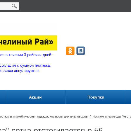
ляются в течении 3 рабочих дней:
согласия с суммой плат
ежа.
то заказ аннулируется.
Акции
Покупки
остюмы и комбинезоны: одежда, костюмы для пчеловодов
/
Костюм пчеловода "Австр
" сетка отстегивается р.56