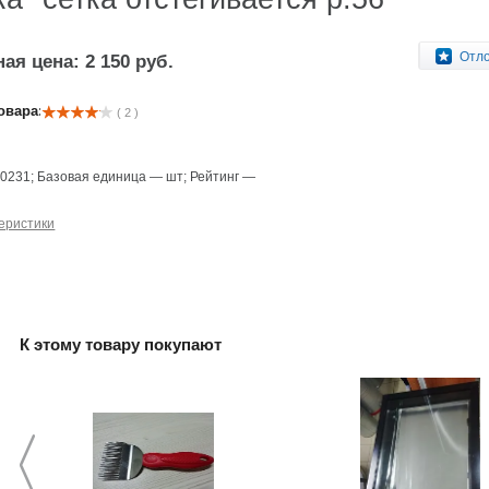
Отл
ая цена: 2 150 руб.
овара:
( 2 )
—
0231
;
Базовая единица
—
шт
;
Рейтинг
—
еристики
К этому товару покупают