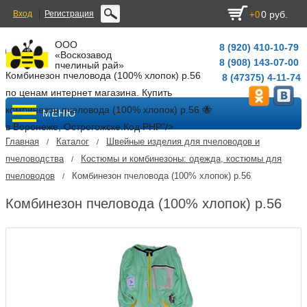
Вход
Регистрация
0 руб.
+0
ООО
8 (920) 410-10-79
«Воскозавод
8 (908) 143-07-00
пчелиный рай»
Комбинезон пчеловода (100% хлопок) р.56
8 (47375) 4-11-74
по ценам интернет магазина. Купить
комбинезон пчеловода (100% хлопок) р.56 🐝
МЕНЮ
в Воронеже, Острогожске.
Код PHP
"/>
Главная
Каталог
Швейные изделия для пчеловодов и
/
/
пчеловодства
Костюмы и комбинезоны: одежда, костюмы для
/
пчеловодов
Комбинезон пчеловода (100% хлопок) р.56
/
Комбинезон пчеловода (100% хлопок) р.56