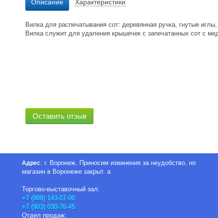
Описание
Характеристики
Вилка для распечатывания сот: деревянная ручка, гнутые иглы,
Вилка служит для удаления крышечек с запечатанных сот с мед
Оставить отзыв
: г. Воронеж, Приносим извинения за неудобство, но
Адрес
магазин в Воронеже закрыт. а
Торгово-выставочный зал:
+7 (908) 143-07-00
+7 (903) 030-76-45
Отдел продаж: