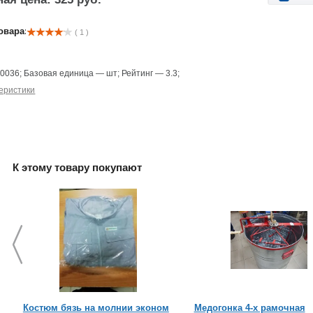
овара:
( 1 )
—
0036
;
Базовая единица
—
шт
;
Рейтинг
—
3.3
;
еристики
К этому товару покупают
Костюм бязь на молнии эконом
Медогонка 4-х рамочная