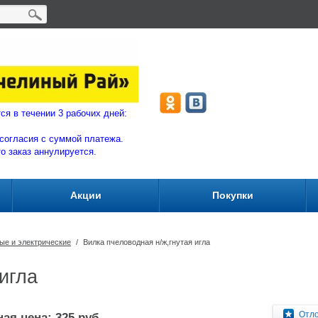
ляются в течении 3 рабочих дней:
согласия с суммой плат
ежа.
то заказ аннулируется.
Акции
Покупки
вые и электрические
/
Вилка пчеловодная н/ж,гнутая игла
игла
Отл
ая цена: 325 руб.