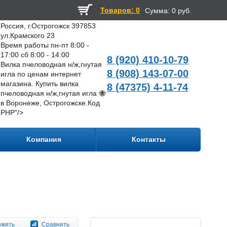
Товаров: 0
Сумма:
0 руб.
Россия, г.Острогожск 397853
ул.Крамского 23
Время работы пн-пт 8:00 -
17:00 сб 8:00 - 14:00
8 (920) 410-10-79
Вилка пчеловодная н/ж,гнутая
8 (908) 143-07-00
игла по ценам интернет
магазина. Купить вилка
8 (47375) 4-11-74
пчеловодная н/ж,гнутая игла 🐝
в Воронеже, Острогожске.
Код
PHP
"/>
Компания
Контакты
ожить
Сравнить