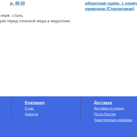
р. 48-50
оборотная оцинк. с кони
приводом (Стерлитамак)
 нерж. сталь.
ом перед откачкой меда в медогонке.
Компания
Доставка
О нас
Доставка по городу
Новости
Почта России
Транспортные компании