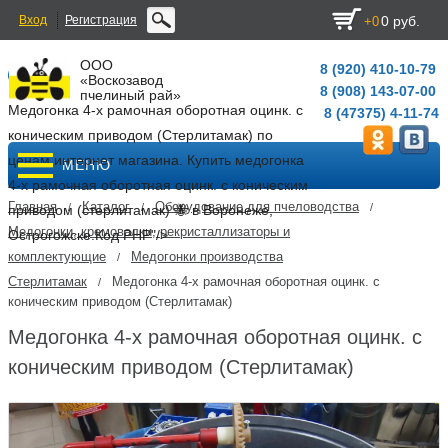
Вход
Регистрация
0 руб.
+0
ООО
8 (920) 410-10-79
«Воскозавод
8 (908) 143-07-00
пчелиный рай»
Медогонка 4-х рамочная оборотная оцинк. с
8 (47375) 4-11-74
коническим приводом (Стерлитамак) по
ценам интернет магазина. Купить медогонка
МЕНЮ
4-х рамочная оборотная оцинк. с коническим
Главная
Каталог
Оборудование для пчеловодства
/
/
/
приводом (стерлитамак) 🐝 в Воронеже,
Медогонки, кремовалки, рекристаллизаторы и
Острогожске.
Код PHP
"/>
комплектующие
Медогонки производства
/
Стерлитамак
Медогонка 4-х рамочная оборотная оцинк. с
/
коническим приводом (Стерлитамак)
Медогонка 4-х рамочная оборотная оцинк. с
коническим приводом (Стерлитамак)