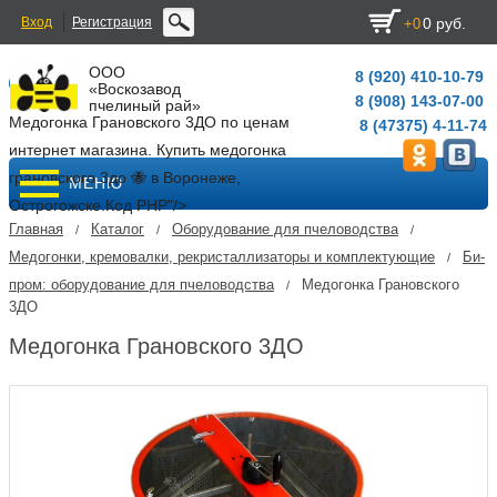
Вход
Регистрация
0 руб.
+0
ООО
8 (920) 410-10-79
«Воскозавод
8 (908) 143-07-00
пчелиный рай»
Медогонка Грановского 3ДО по ценам
8 (47375) 4-11-74
интернет магазина. Купить медогонка
грановского 3до 🐝 в Воронеже,
МЕНЮ
Острогожске.
Код PHP
"/>
Главная
Каталог
Оборудование для пчеловодства
/
/
/
Медогонки, кремовалки, рекристаллизаторы и комплектующие
Би-
/
пром: оборудование для пчеловодства
Медогонка Грановского
/
3ДО
Медогонка Грановского 3ДО