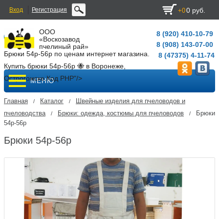
Вход
Регистрация
0 руб.
+0
ООО
8 (920) 410-10-79
«Воскозавод
8 (908) 143-07-00
пчелиный рай»
Брюки 54р-56р по ценам интернет магазина.
8 (47375) 4-11-74
Купить брюки 54р-56р 🐝 в Воронеже,
Острогожске.
Код PHP
"/>
МЕНЮ
Главная
Каталог
Швейные изделия для пчеловодов и
/
/
пчеловодства
Брюки: одежда, костюмы для пчеловодов
Брюки
/
/
54р-56р
Брюки 54р-56р