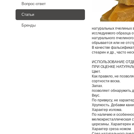
Вопрос-ответ
Статьи
Бренды
натуральных пчелиных в
исследуемого образца о
натурального пчелиного
обрывается или не отст
В качестве фальсификат
стеарин и др., часто нес
ИСПОЛЬЗОВАНИЕ ОТД
ПРИ ОЦЕНКЕ НАТУРАЛ
Цвет.
Как правило, не позвол
сортности воска.
Запах.
позволяет обнаружить д
Вкус.
По привкусу, не характ
Хрупкость. Добавки кани
Характер излома.
По наличию и особеннос
мелкокристаллическая с
церезины. Характерен и
Характер среза ножом.
Срез натурального пчел