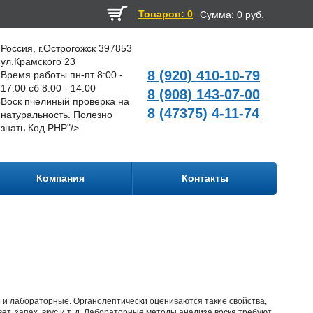
Товаров: 0
Сумма:
0 руб.
Россия, г.Острогожск 397853
ул.Крамского 23
8 (920) 410-10-79
Время работы пн-пт 8:00 -
17:00 сб 8:00 - 14:00
8 (908) 143-07-00
Воск пчелиный проверка на
8 (47375) 4-11-74
натуральность. Полезно
знать.
Код PHP
"/>
Компания
Контакты
 и лабораторные. Органолептически оцениваются такие свойства,
т, запах, вкус и т. д. Лабораторные методы анализа воска требуют