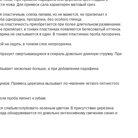
сти ножа. Для примеси сала характерен матовый срез.
пластичным, слегка липким, но не мажется, не прилипает к
ба однородна, прозрачна, без особого глянца.
ина пластичность приобретается при более длительном разминании.
не прилипает, в тонких пластинках появляется белесоватый оттенок.
рика не скатываются в один. В тонких пластинках проба прозрачна.
й на ощупь, в тонком слое непрозрачна.
 образует свертывающуюся в спираль довольно длинную стружку. При
ь бывает несколько больше, а при добавлении парафина
сунков. Примесь церезина вызывает по¬явление четкого пятнистого
оли проба липнет к зубам.
я слабым голубовато-зеленым цветом. В присутствии церезина
гда обнаруживается по довольно интенсивному свечению синих и