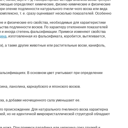
помощью определяют химические, физико-химические и физические
при опенке подлинности натурального пчели¬ного воска или вида
омплексно, т. е. сразу оценивают несколько показателей. Особенно
ие и физические его свойства, необходимые для характеристики
льства подлинности восков. По характеру отклонения показателей
и и иногда степень фальсификации. Примеси изменяют свойства
щина
, изготовленная из фальсификата, коробится, вытягивается,
к), а также другие животные или растительные воски, канифоль,
 фальсификациях. В основном цвет учитывают при определении
на, ланолина, карнаубского и японского восков.
ска, а добавки неочищенного сала уменьшают ее.
го происхождении. Для натурального пчелиного воска характерна
жей, но не идентичной микрокристаллической структурой обладают
ке ножа. При примеси парафина или церезина срез гладкий и