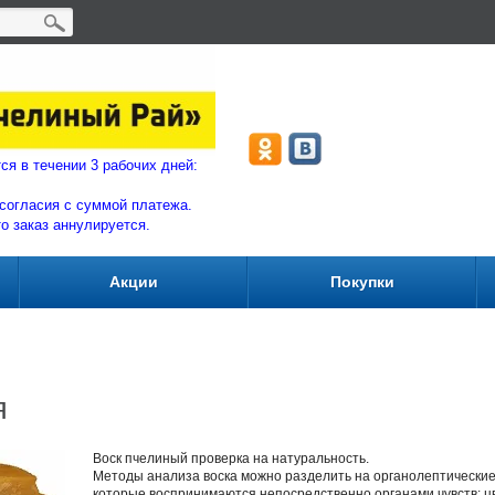
ляются в течении 3 рабочих дней:
согласия с суммой плат
ежа.
то заказ аннулируется.
Акции
Покупки
я
Воск пчелиный проверка на натуральность.
Методы анализа воска можно разделить на органолептические
которые воспринимаются непосредственно органами чувств: цве