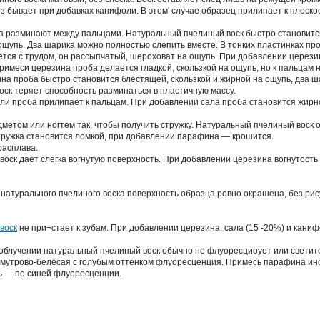
ез бывает при добавках канифоли. В этом' случае образец прилипает к плоско
а разминают между пальцами. Натуральный пчелиный воск быстро становится 
ощупь. Два шарика можно полностью слепить вместе. В тонких пластинках про
тся с трудом, он рассыпчатый, шероховат на ощупь. При добавлении церез
римеси церезина проба делается гладкой, скользкой на ощупь, но к пальцам 
а проба быстро становится блестящей, скользкой и жирной на ощупь, два ша
оск теряет способность разминаться в пластичную массу.
и проба прилипает к пальцам. При добавлении сала проба становится жирно
метом или ногтем так, чтобы получить стружку. Натуральный пчелиный воск
ружка становится ломкой, при добавлении парафина — крошится.
расплава.
оск дает слегка вогнутую поверхность. При добавлении церезина вогнутост
 натурального пчелиного воска поверхность образца ровно окрашена, без ри
воск
не при¬стает к зубам. При добавлении церезина, сала (15 -20%) и каниф
блучении натуральный пчелиный воск обычно не флуоресциоует или светитс
мутрово-белесая с голубым оттенком флуоресценция. Примесь парафина ино
ь — по синей флуоресценции.