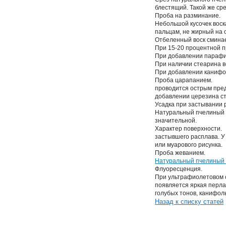
блестящий. Такой же ср
Проба на разминание.
Небольшой кусочек воск
пальцам, не жирный на 
Отбеленный воск сминае
При 15-20 процентной п
При добавлении парафин
При наличии стеарина в
При добавлении канифол
Проба царапанием.
проводится острым пред
добавлении церезина ст
Усадка при застывании 
Натуральный пчелиный в
значительной.
Характер поверхности.
застывшего расплава. У
или муарового рисунка.
Проба жеванием.
Натуральный пчелиный 
Флуоресценция.
При ультрафиолетовом о
появляется яркая перла
голубых тонов, канифол
Назад к списку статей