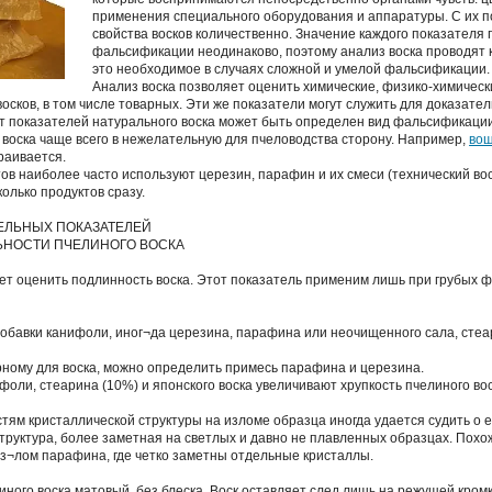
применения специального оборудования и аппаратуры. С их 
свойства восков количественно. Значение каждого показателя 
фальсификации неодинаково, поэтому анализ воска проводят к
это необходимое в случаях сложной и умелой фальсификации.
Анализ воска позволяет оценить химические, физико-химическ
осков, в том числе товарных. Эти же показатели могут служить для доказате
т показателей натурального воска может быть определен вид фальсификаци
 воска чаще всего в нежелательную для пчеловодства сторону. Например,
во
раивается.
ов наиболее часто используют церезин, парафин и их смеси (технический вос
колько продуктов сразу.
ЕЛЬНЫХ ПОКАЗАТЕЛЕЙ
ЬНОСТИ ПЧЕЛИНОГО ВОСКА
яет оценить подлинность воска. Этот показатель применим лишь при грубых
обавки канифоли, иног¬да церезина, парафина или неочищенного сала, стеари
ерному для воска, можно определить примесь парафина и церезина.
фоли, стеарина (10%) и японского воска увеличивают хрупкость пчелиного во
тям кристаллической структуры на изломе образца иногда удается судить о е
труктура, более заметная на светлых и давно не плавленных образцах. Похо
з¬лом парафина, где четко заметны отдельные кристаллы.
иного воска матовый, без блеска. Воск оставляет след лишь на режущей кром