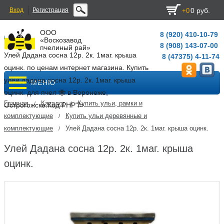
Вход
Регистрация
0 руб.
+0
ООО
8 (920) 410-10-79
«Воскозавод
8 (908) 143-07-00
пчелиный рай»
Улей Дадана сосна 12р. 2к. 1маг. крыша
8 (47375) 4-11-74
оцинк. по ценам интернет магазина. Купить
улей дадана сосна 12р. 2к. 1маг. крыша
МЕНЮ
оцинк. для пчел 🐝 в Воронеже,
Главная
Каталог
Купить ульи, рамки и
/
/
Острогожске.
Код PHP
"/>
комплектующие
Купить ульи деревянные и
/
комплектующие
Улей Дадана сосна 12р. 2к. 1маг. крыша оцинк.
/
Улей Дадана сосна 12р. 2к. 1маг. крыша
оцинк.