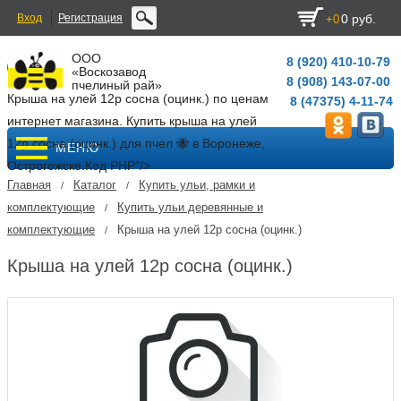
Вход
Регистрация
0 руб.
+0
ООО
8 (920) 410-10-79
«Воскозавод
8 (908) 143-07-00
пчелиный рай»
Крыша на улей 12р сосна (оцинк.) по ценам
8 (47375) 4-11-74
интернет магазина. Купить крыша на улей
12р сосна (оцинк.) для пчел 🐝 в Воронеже,
МЕНЮ
Острогожске.
Код PHP
"/>
Главная
Каталог
Купить ульи, рамки и
/
/
комплектующие
Купить ульи деревянные и
/
комплектующие
Крыша на улей 12р сосна (оцинк.)
/
Крыша на улей 12р сосна (оцинк.)