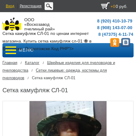
Вход
Регистрация
0 руб.
+0
ООО
8 (920) 410-10-79
«Воскозавод
8 (908) 143-07-00
пчелиный рай»
Сетка камуфляж СЛ-01 по ценам интернет
8 (47375) 4-11-74
магазина. Купить сетка камуфляж сл-01 🐝 в
Воронеже, Острогожске.
Код PHP
"/>
МЕНЮ
Главная
Каталог
Швейные изделия для пчеловодов и
/
/
пчеловодства
Сетки лицевые: одежда, костюмы для
/
пчеловодов
Сетка камуфляж СЛ-01
/
Сетка камуфляж СЛ-01