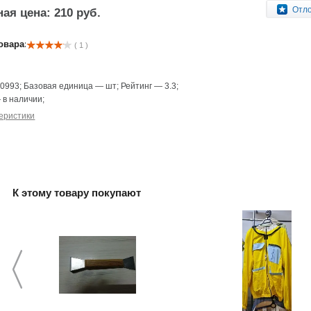
Отл
ая цена: 210 руб.
овара:
( 1 )
—
0993
;
Базовая единица
—
шт
;
Рейтинг
—
3.3
;
—
в наличии
;
еристики
К этому товару покупают