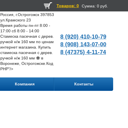
Товаров: 0
Сумма:
0 руб.
Россия, г.Острогожск 397853
ул.Крамского 23
Время работы пн-пт 8:00 -
17:00 сб 8:00 - 14:00
8 (920) 410-10-79
Стамеска пасечная с дерев.
ручкой н/ж 160 мм по ценам
8 (908) 143-07-00
интернет магазина. Купить
8 (47375) 4-11-74
стамеска пасечная с дерев.
ручкой н/ж 160 мм 🐝 в
Воронеже, Острогожске.
Код
PHP
"/>
Компания
Контакты