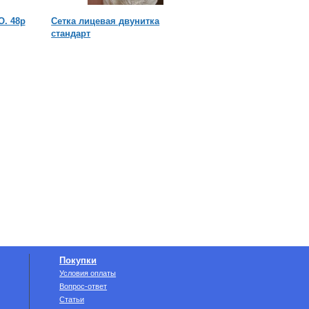
О. 48р
Сетка лицевая двунитка
Стамеска пасечная 
стандарт
молотком сталь
Покупки
Условия оплаты
Вопрос-ответ
Статьи