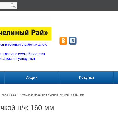
ляются в течении 3 рабочих дней:
согласия с суммой плат
ежа.
то заказ аннулируется.
Акции
Покупки
 (пасечные)
/
Стамеска пасечная с дерев. ручкой н/ж 160 мм
учкой н/ж 160 мм