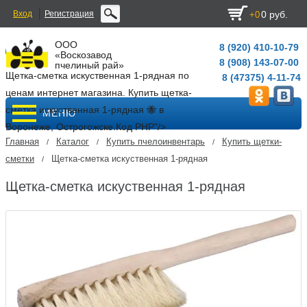
Вход
Регистрация
0 руб.
+0
ООО
8 (920) 410-10-79
«Воскозавод
8 (908) 143-07-00
пчелиный рай»
Щетка-сметка искуственная 1-рядная по
8 (47375) 4-11-74
ценам интернет магазина. Купить щетка-
сметка искуственная 1-рядная 🐝 в
МЕНЮ
Воронеже, Острогожске.
Код PHP
"/>
Главная
Каталог
Купить пчелоинвентарь
Купить щетки-
/
/
/
сметки
Щетка-сметка искуственная 1-рядная
/
Щетка-сметка искуственная 1-рядная