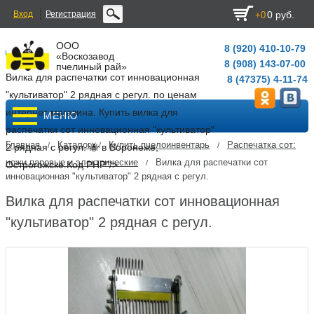
Вход
Регистрация
0 руб.
+0
ООО
8 (920) 410-10-79
«Воскозавод
8 (908) 143-07-00
пчелиный рай»
Вилка для распечатки сот инновационная
8 (47375) 4-11-74
"культиватор" 2 рядная с регул. по ценам
интернет магазина. Купить вилка для
МЕНЮ
распечатки сот инновационная "культиватор"
Главная
Каталог
Купить пчелоинвентарь
Распечатка сот:
/
/
/
2 рядная с регул. 🐝 в Воронеже,
ножи паровые и электрические
Вилка для распечатки сот
/
Острогожске.
Код PHP
"/>
инновационная "культиватор" 2 рядная с регул.
Вилка для распечатки сот инновационная
"культиватор" 2 рядная с регул.