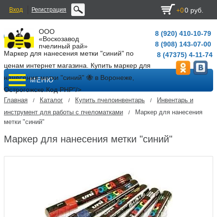
Вход
Регистрация
0 руб.
+0
ООО
8 (920) 410-10-79
«Воскозавод
8 (908) 143-07-00
пчелиный рай»
Маркер для нанесения метки "синий" по
8 (47375) 4-11-74
ценам интернет магазина. Купить маркер для
нанесения метки "синий" 🐝 в Воронеже,
МЕНЮ
Острогожске.
Код PHP
"/>
Главная
Каталог
Купить пчелоинвентарь
Инвентарь и
/
/
/
инструмент для работы с пчеломатками
Маркер для нанесения
/
метки "синий"
Маркер для нанесения метки "синий"