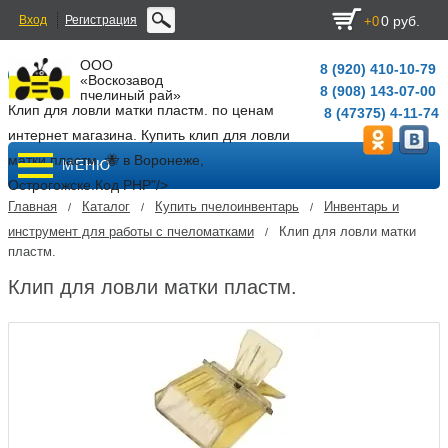
Вход
Регистрация
0 руб.
+0
ООО
8 (920) 410-10-79
«Воскозавод
8 (908) 143-07-00
пчелиный рай»
Клип для ловли матки пластм. по ценам
8 (47375) 4-11-74
интернет магазина. Купить клип для ловли
матки пластм. 🐝 в Воронеже,
МЕНЮ
Острогожске.
Код PHP
"/>
Главная
Каталог
Купить пчелоинвентарь
Инвентарь и
/
/
/
инструмент для работы с пчеломатками
Клип для ловли матки
/
пластм.
Клип для ловли матки пластм.