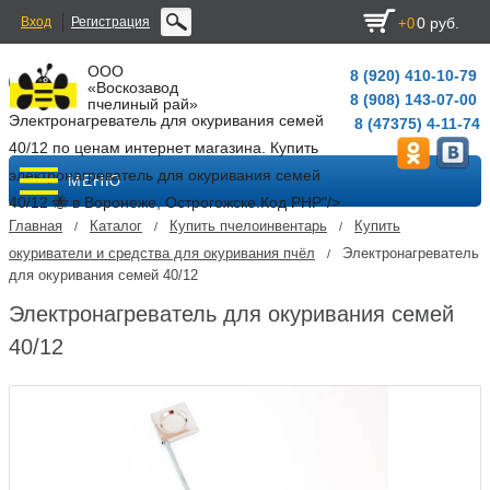
Вход
Регистрация
0 руб.
+0
ООО
8 (920) 410-10-79
«Воскозавод
8 (908) 143-07-00
пчелиный рай»
Электронагреватель для окуривания семей
8 (47375) 4-11-74
40/12 по ценам интернет магазина. Купить
электронагреватель для окуривания семей
МЕНЮ
40/12 🐝 в Воронеже, Острогожске.
Код PHP
"/>
Главная
Каталог
Купить пчелоинвентарь
Купить
/
/
/
окуриватели и средства для окуривания пчёл
Электронагреватель
/
для окуривания семей 40/12
Электронагреватель для окуривания семей
40/12