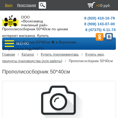
Вход
Регистрация
0 руб.
+0
ООО
8 (920) 410-10-79
«Воскозавод
8 (908) 143-07-00
пчелиный рай»
Прополисосборник 50*40см по ценам
8 (47375) 4-11-74
интернет магазина. Купить
прополисосборник 50*40см 🐝 в Воронеже,
МЕНЮ
Острогожске.
Код PHP
"/>
Главная
Каталог
Купить пчелоинвентарь
Купить мед,
/
/
/
продукты пчеловодства (для работы)
Прополисосборник 50*40см
/
Прополисосборник 50*40см