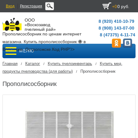
Вход
Регистрация
0 руб.
+0
ООО
8 (920) 410-10-79
«Воскозавод
8 (908) 143-07-00
пчелиный рай»
Прополисосборник по ценам интернет
8 (47375) 4-11-74
магазина. Купить прополисосборник 🐝 в
Воронеже, Острогожске.
Код PHP
"/>
МЕНЮ
Главная
Каталог
Купить пчелоинвентарь
Купить мед,
/
/
/
продукты пчеловодства (для работы)
Прополисосборник
/
Прополисосборник