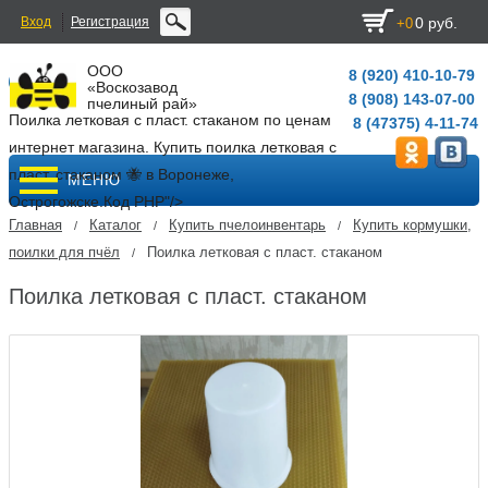
Вход
Регистрация
0 руб.
+0
ООО
8 (920) 410-10-79
«Воскозавод
8 (908) 143-07-00
пчелиный рай»
Поилка летковая с пласт. стаканом по ценам
8 (47375) 4-11-74
интернет магазина. Купить поилка летковая с
пласт. стаканом 🐝 в Воронеже,
МЕНЮ
Острогожске.
Код PHP
"/>
Главная
Каталог
Купить пчелоинвентарь
Купить кормушки,
/
/
/
поилки для пчёл
Поилка летковая с пласт. стаканом
/
Поилка летковая с пласт. стаканом