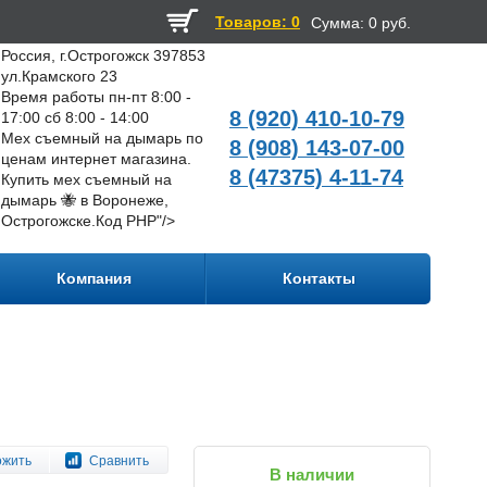
Товаров: 0
Сумма:
0 руб.
Россия, г.Острогожск 397853
ул.Крамского 23
Время работы пн-пт 8:00 -
8 (920) 410-10-79
17:00 сб 8:00 - 14:00
Мех съемный на дымарь по
8 (908) 143-07-00
ценам интернет магазина.
8 (47375) 4-11-74
Купить мех съемный на
дымарь 🐝 в Воронеже,
Острогожске.
Код PHP
"/>
Компания
Контакты
ожить
Сравнить
В наличии