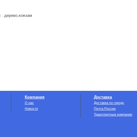
 : дерево,кожзам
Компания
Доставка
О нас
Доставка по городу
Новости
Почта России
Транспортные компании