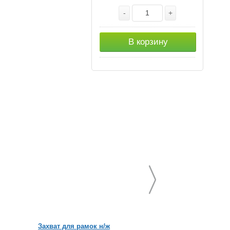
-
+
В корзину
Захват для рамок н/ж
Гребешок-наващив