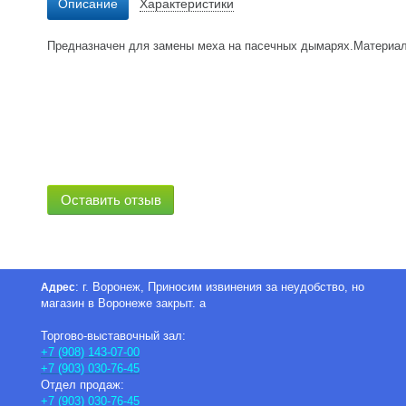
Описание
Характеристики
Предназначен для замены меха на пасечных дымарях.Материал
Оставить отзыв
: г. Воронеж, Приносим извинения за неудобство, но
Адрес
магазин в Воронеже закрыт. а
Торгово-выставочный зал:
+7 (908) 143-07-00
+7 (903) 030-76-45
Отдел продаж:
+7 (903) 030-76-45