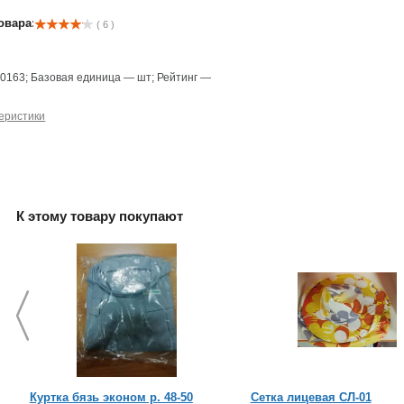
овара:
( 6 )
—
0163
;
Базовая единица
—
шт
;
Рейтинг
—
еристики
К этому товару покупают
Куртка бязь эконом р. 48-50
Сетка лицевая СЛ-01