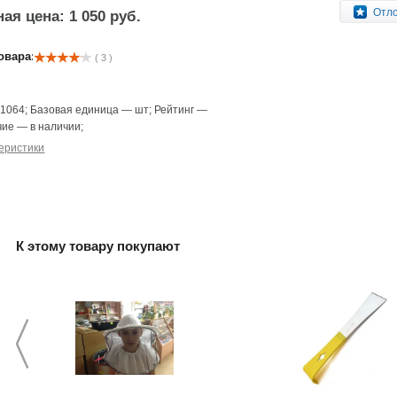
Отл
ая цена: 1 050 руб.
овара:
( 3 )
—
1064
;
Базовая единица
—
шт
;
Рейтинг
—
чие
—
в наличии
;
еристики
К этому товару покупают