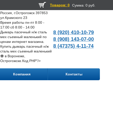
Товаров: 0
Сумма:
0 руб.
Россия, г.Острогожск 397853
ул.Крамского 23
Время работы пн-пт 8:00 -
17:00 сб 8:00 - 14:00
8 (920) 410-10-79
Дымарь пасечный н/ж сталь
мех съемный маленький по
8 (908) 143-07-00
ценам интернет магазина.
8 (47375) 4-11-74
Купить дымарь пасечный н/ж
сталь мех съемный маленький
🐝 в Воронеже,
Острогожске.
Код PHP
"/>
Компания
Контакты