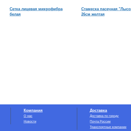
Сетка лицевая микрофибра
Стамеска пасечная "Лысо
белая
26см желтая
Компания
Доставка
О нас
Доставка по городу
Новости
Почта России
Транспортные компании