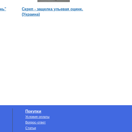
нь"
Скреп - защелка ульевая оцинк.
Стол для распечатк
(Украина)
"Профи"
Покупки
Условия оплаты
Вопрос-ответ
Статьи