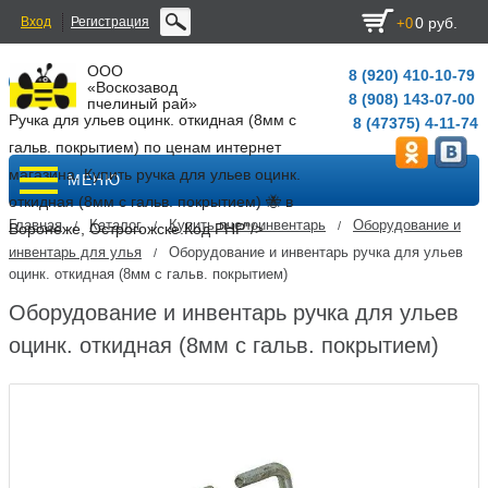
Вход
Регистрация
0 руб.
+0
ООО
8 (920) 410-10-79
«Воскозавод
8 (908) 143-07-00
пчелиный рай»
Ручка для ульев оцинк. откидная (8мм с
8 (47375) 4-11-74
гальв. покрытием) по ценам интернет
магазина. Купить ручка для ульев оцинк.
МЕНЮ
откидная (8мм с гальв. покрытием) 🐝 в
Главная
Каталог
Купить пчелоинвентарь
Оборудование и
/
/
/
Воронеже, Острогожске.
Код PHP
"/>
инвентарь для улья
Оборудование и инвентарь ручка для ульев
/
оцинк. откидная (8мм с гальв. покрытием)
Оборудование и инвентарь ручка для ульев
оцинк. откидная (8мм с гальв. покрытием)