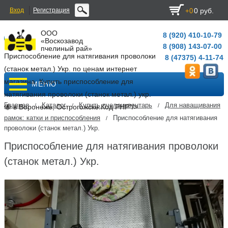
Вход
Регистрация
0 руб.
+0
ООО
8 (920) 410-10-79
«Воскозавод
8 (908) 143-07-00
пчелиный рай»
Приспособление для натягивания проволоки
8 (47375) 4-11-74
(станок метал.) Укр. по ценам интернет
магазина. Купить приспособление для
МЕНЮ
натягивания проволоки (станок метал.) укр.
Главная
Каталог
Купить пчелоинвентарь
Для наващивания
/
/
/
🐝 в Воронеже, Острогожске.
Код PHP
"/>
рамок: катки и приспособления
Приспособление для натягивания
/
проволоки (станок метал.) Укр.
Приспособление для натягивания проволоки
(станок метал.) Укр.