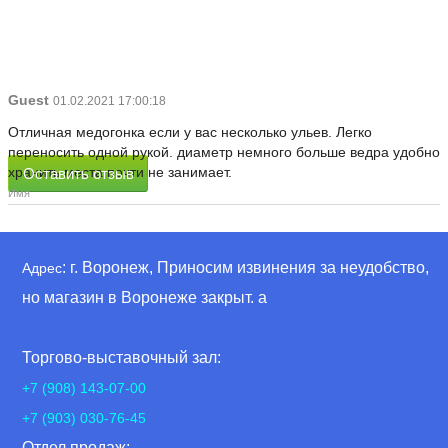
Guest
01.02.2021 17:00:18
Отличная медогонка если у вас несколько ульев. Легко
переносить одной рукой. диаметр немного больше ведра удобно
хранить места почти не занимает.
Оставить отзыв
Имя
: г. Воронеж, Приносим извинения за неудобство,
Адрес
но магазин в Воронеже закрыт. а
Торгово-выставочный зал:
+7 (908) 143-07-00
+7 (903) 030-76-45
Отдел продаж: