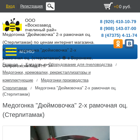
Вход
Регистрация
0 руб.
+0
ООО
8 (920) 410-10-79
«Воскозавод
8 (908) 143-07-00
пчелиный рай»
Медогонка "Дюймовочка" 2-х рамочная оц.
8 (47375) 4-11-74
(Стерлитамак) по ценам интернет магазина.
Купить медогонка "дюймовочка" 2-х
МЕНЮ
рамочная оц. (стерлитамак) 🐝 в Воронеже,
Главная
Каталог
Оборудование для пчеловодства
/
/
/
Острогожске.
Код PHP
"/>
Медогонки, кремовалки, рекристаллизаторы и
комплектующие
Медогонки производства
/
Стерлитамак
Медогонка "Дюймовочка" 2-х рамочная оц.
/
(Стерлитамак)
Медогонка "Дюймовочка" 2-х рамочная оц.
(Стерлитамак)