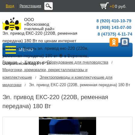
Вход
Регистрация
0 руб.
+0
ООО
8 (920) 410-10-79
«Воскозавод
8 (908) 143-07-00
пчелиный рай»
Эл. привод ЕКС-220 (220В, ременная
8 (47375) 4-11-74
передача) 180 Вт по ценам интернет
магазина. Купить эл. привод екс-220 (220в,
МЕНЮ
ременная передача) 180 вт 🐝 в Воронеже,
Главная
Каталог
Оборудование для пчеловодства
/
/
/
Острогожске.
Код PHP
"/>
Медогонки, кремовалки, рекристаллизаторы и
комплектующие
Электроприводы и комплектующие для
/
медогонки
Эл. привод ЕКС-220 (220В, ременная передача) 180 Вт
/
Эл. привод ЕКС-220 (220В, ременная
передача) 180 Вт