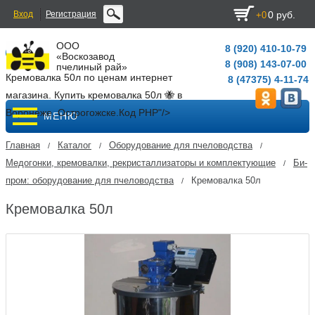
Вход
Регистрация
0 руб.
+0
ООО
8 (920) 410-10-79
«Воскозавод
8 (908) 143-07-00
пчелиный рай»
Кремовалка 50л по ценам интернет
8 (47375) 4-11-74
магазина. Купить кремовалка 50л 🐝 в
Воронеже, Острогожске.
Код PHP
"/>
МЕНЮ
Главная
Каталог
Оборудование для пчеловодства
/
/
/
Медогонки, кремовалки, рекристаллизаторы и комплектующие
Би-
/
пром: оборудование для пчеловодства
Кремовалка 50л
/
Кремовалка 50л