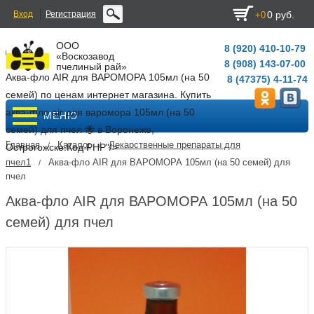
Вход
Регистрация
0 руб.
+0
ООО
8 (920) 410-10-79
«Воскозавод
8 (908) 143-07-00
пчелиный рай»
Аква-фло AIR для ВАРОМОРА 105мл (на 50
8 (47375) 4-11-74
семей) по ценам интернет магазина. Купить
аква-фло air для варомора 105мл (на 50
МЕНЮ
семей) для пчел 🐝 в Воронеже,
Главная
Каталог
Лекарственные препараты для
/
/
Острогожске.
Код PHP
"/>
пчел1
Аква-фло AIR для ВАРОМОРА 105мл (на 50 семей) для
/
пчел
Аква-фло AIR для ВАРОМОРА 105мл (на 50
семей) для пчел