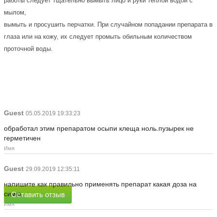
работы следует тщательно вымыть лицо и руки теплой водой с
мылом,
вымыть и просушить перчатки. При случайном попадании препарата в
глаза или на кожу, их следует промыть обильным количеством
проточной воды.
Guest
05.05.2019 19:33:23
обработал этим препаратом осыпи клеща ноль.пузырек не
герметичен
Имя
Guest
29.09.2019 12:35:11
напишите как правильно применять препарат какая доза на
симю
Оставить отзыв
Имя