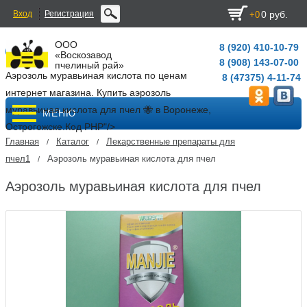
Вход
Регистрация
0 руб.
+0
ООО
8 (920) 410-10-79
«Воскозавод
8 (908) 143-07-00
пчелиный рай»
Аэрозоль муравьиная кислота по ценам
8 (47375) 4-11-74
интернет магазина. Купить аэрозоль
муравьиная кислота для пчел 🐝 в Воронеже,
МЕНЮ
Острогожске.
Код PHP
"/>
Главная
Каталог
Лекарственные препараты для
/
/
пчел1
Аэрозоль муравьиная кислота для пчел
/
Аэрозоль муравьиная кислота для пчел